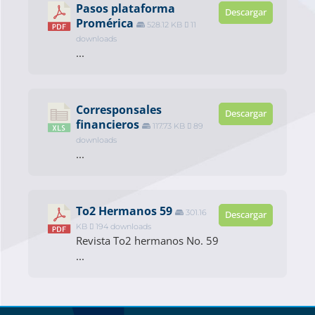
Pasos plataforma
Descargar
Promérica
528.12 KB
11
downloads
...
Corresponsales
Descargar
financieros
117.73 KB
89
downloads
...
To2 Hermanos 59
301.16
Descargar
KB
194 downloads
Revista To2 hermanos No. 59
...