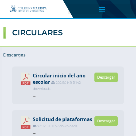
CIRCULARES
Descargas
Circular inicio del año
Descargar
escolar
202.50 KB
142
downloads
...
Solicitud de plataformas
Descargar
72.92 KB
57 downloads
...