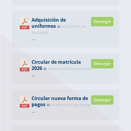
Adquisición de
Descargar
uniformes
202.09 KB
224
downloads
...
Circular de matrícula
Descargar
2026
488.24 KB
560 downloads
...
Circular nueva forma de
Descargar
pagos
174.86 KB
81 downloads
...