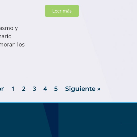
Leer más
iasmo y
nario
emoran los
or
1
2
3
4
5
Siguiente »