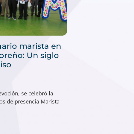
ario marista en
doreño: Un siglo
iso
voción, se celebró la
ños de presencia Marista